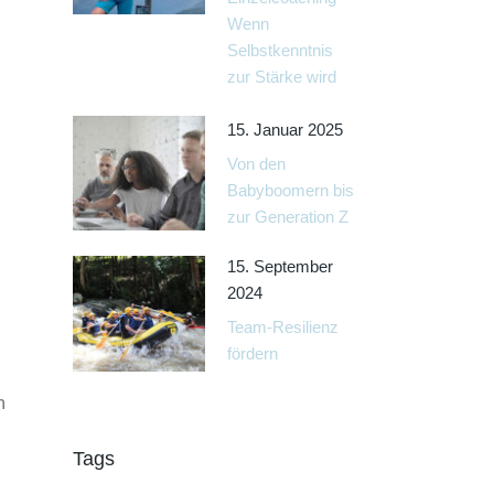
Wenn
Selbstkenntnis
zur Stärke wird
15. Januar 2025
Von den
Babyboomern bis
zur Generation Z
15. September
2024
Team-Resilienz
fördern
n
Tags